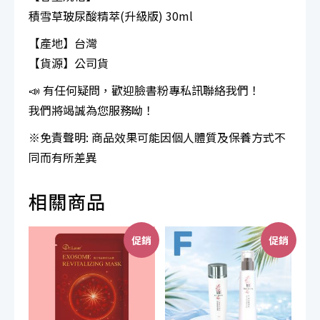
級
積雪草玻尿酸精萃(升級版) 30ml
版)
【產地】台灣
2
【貨源】公司貨
瓶
📣 有任何疑問，歡迎臉書粉專私訊聯絡我們！
數
我們將竭誠為您服務呦！
量
※免責聲明: 商品效果可能因個人體質及保養方式不
同而有所差異
相關商品
促銷
促銷