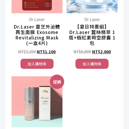
Dr Laser
Dr Laser
Dr.Laser 靈芝外泌體
【夏日特惠組】
再生面膜 Exosome
Dr.Laser 蠶絲精萃 1
Revitalizing Mask
瓶+蝦紅素時空膠囊 1
(一盒4片)
包
原
目
原
目
NT$
2,200
NT$
1,100
NT$
6,800
NT$
2,000
始
前
始
前
加入購物車
加入購物車
價
價
價
價
格：
格：
格：
格：
NT$2,200。
NT$1,100。
NT$6,800。
NT$2,00
促銷