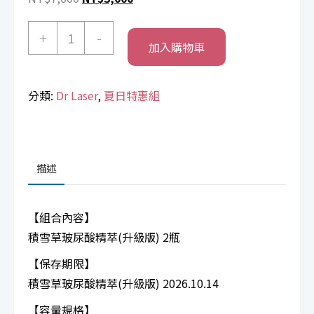
始
前
【夏
價
價
+
-
加入購物車
日
格：
格：
NT$7,600。
NT$3,000。
特
惠
分類:
Dr Laser
,
夏日特惠組
組】
Dr.Laser
積
雪
描述
草
玻
【組合內容】
尿
積雪草玻尿酸精萃(升級版) 2瓶
酸
【保存期限】
精
積雪草玻尿酸精萃(升級版) 2026.10.14
萃
(升
【容量規格】