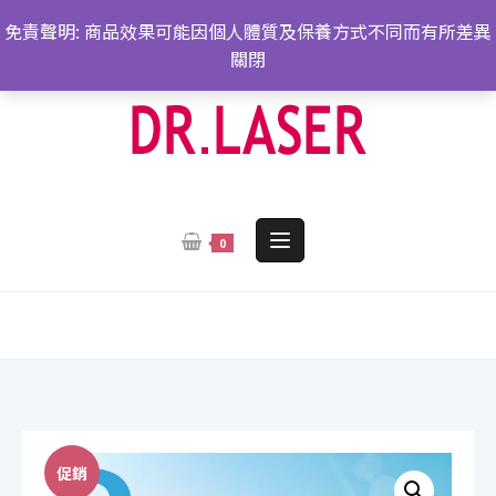
跳
免責聲明: 商品效果可能因個人體質及保養方式不同而有所差異
轉
關閉
至
內
容
0
促銷