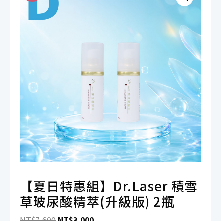
【夏日特惠組】Dr.Laser 積雪
草玻尿酸精萃(升級版) 2瓶
原
目
NT$
7,600
NT$
3,000