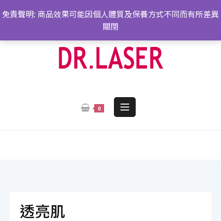
跳
免責聲明: 商品效果可能因個人體質及保養方式不同而有所差異
轉
關閉
至
內
容
0
透亮肌