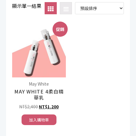
顯示單一結果
促銷
May White
MAY WHITE 4柔白精
華乳
原
目
NT$
2,400
NT$
1,200
始
前
加入購物車
價
價
格：
格：
NT$2,400。
NT$1,200。