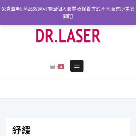
跳
免責聲明: 商品效果可能因個人體質及保養方式不同而有所差異
轉
關閉
至
內
容
0
紓緩