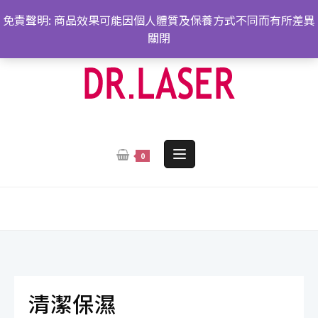
跳
免責聲明: 商品效果可能因個人體質及保養方式不同而有所差異
轉
關閉
至
內
容
0
清潔保濕